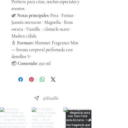
Perfecta para citas, noches especiales y
eventos.
🌿
Notas principales:
Pera · Fresias ·
Jazmín nocturno · Magnolia · Rosa
oscura · Vainilla · Almizcle suave ·
Madera cálida
💧
Formato:
Shimmer Fragrance Mist
— bruma corporal perfumada con
destellos ✨
📦
Contenido:
250 ml
@ifenelle