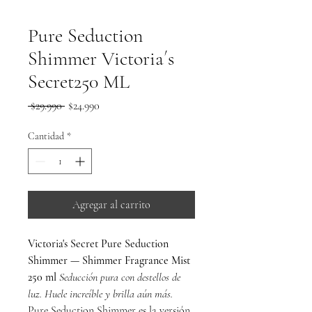
Pure Seduction
Shimmer Victoria´s
Secret250 ML
Precio
Precio
 $29.990 
$24.990
de
oferta
Cantidad
*
Agregar al carrito
Victoria's Secret Pure Seduction
Shimmer — Shimmer Fragrance Mist
250 ml
Seducción pura con destellos de
luz. Huele increíble y brilla aún más.
Pure Seduction Shimmer es la versión