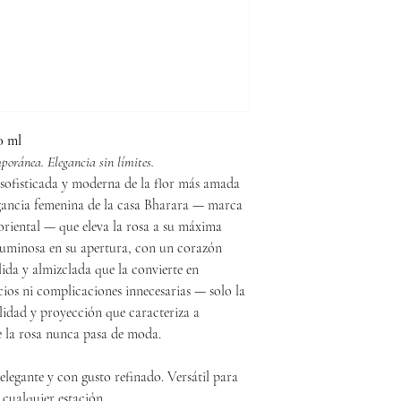
0 ml
oránea. Elegancia sin límites.
 sofisticada y moderna de la flor más amada
agancia femenina de la casa Bharara — marca
oriental — que eleva la rosa a su máxima
luminosa en su apertura, con un corazón
lida y almizclada que la convierte en
icios ni complicaciones innecesarias — solo la
alidad y proyección que caracteriza a
e la rosa nunca pasa de moda.
legante y con gusto refinado. Versátil para
n cualquier estación.