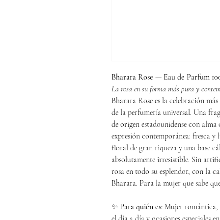
Bharara Rose — Eau de Parfum 10
La rosa en su forma más pura y contemp
Bharara Rose es la celebración más
de la perfumería universal. Una fr
de origen estadounidense con alma 
expresión contemporánea: fresca y 
floral de gran riqueza y una base cá
absolutamente irresistible. Sin artif
rosa en todo su esplendor, con la c
Bharara. Para la mujer que sabe qu
✨
Para quién es:
Mujer romántica, e
el día a día y ocasiones especiales e