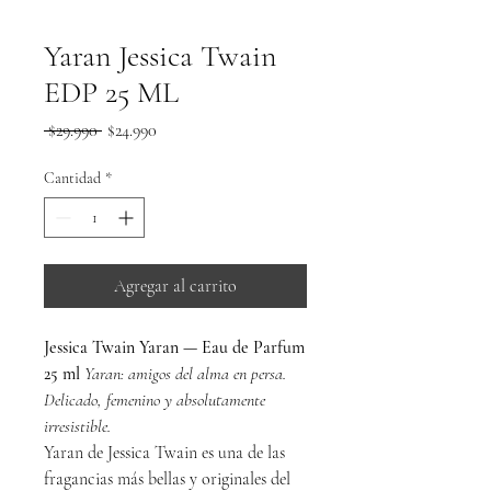
Yaran Jessica Twain
EDP 25 ML
Precio
Precio
 $29.990 
$24.990
de
oferta
Cantidad
*
Agregar al carrito
Jessica Twain Yaran — Eau de Parfum
25 ml
Yaran: amigos del alma en persa.
Delicado, femenino y absolutamente
irresistible.
Yaran de Jessica Twain es una de las
fragancias más bellas y originales del