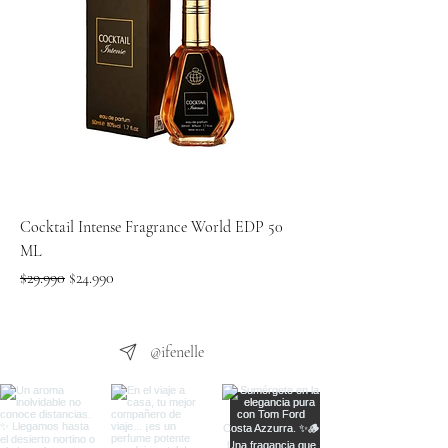
Cocktail Intense Fragrance World EDP 50
ML
Precio
Precio de oferta
$29.990
$24.990
@ifenelle