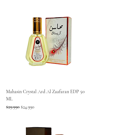
Mahasin Crystal Ard Al Zaafaran EDP 50
ML
Precio
Precio de oferta
$29.990
$24.990