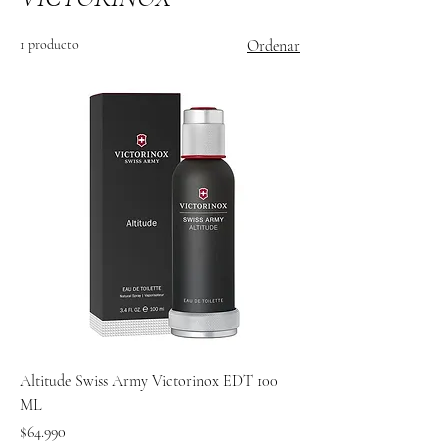
1 producto
Ordenar
Altitude Swiss Army Victorinox EDT 100
ML
Precio
$64.990